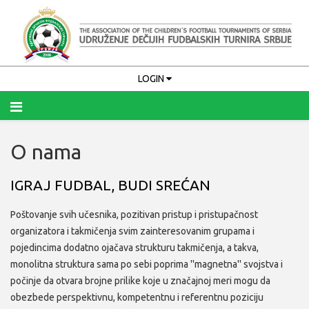
LOGIN
O nama
Upamti me
PRIJAVA
IGRAJ FUDBAL, BUDI SREĆAN
Zaboravili ste korisničko ime?
Poštovanje svih učesnika, pozitivan pristup i pristupačnost
Zaboravili ste lozinku?
organizatora i takmičenja svim zainteresovanim grupama i
pojedincima dodatno ojačava strukturu takmičenja, a takva,
monolitna struktura sama po sebi poprima ''magnetna'' svojstva i
počinje da otvara brojne prilike koje u značajnoj meri mogu da
obezbede perspektivnu, kompetentnu i referentnu poziciju