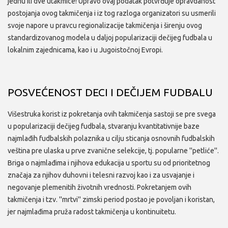
jednu ili dve utakmice! Upravo ovaj podatak potvrđuje opravdanost
postojanja ovog takmičenja i iz tog razloga organizatori su usmerili
svoje napore u pravcu regionalizacije takmičenja i širenju ovog
standardizovanog modela u daljoj popularizaciji dečijeg fudbala u
lokalnim zajednicama, kao i u Jugoistočnoj Evropi.
POSVEĆENOST DECI I DEČIJEM FUDBALU
Višestruka korist iz pokretanja ovih takmičenja sastoji se pre svega
u popularizaciji dečijeg fudbala, stvaranju kvantitativnije baze
najmlađih fudbalskih polaznika u cilju sticanja osnovnih fudbalskih
veština pre ulaska u prve zvanične selekcije, tj. popularne ''petliće''.
Briga o najmlađima i njihova edukacija u sportu su od prioritetnog
značaja za njihov duhovni i telesni razvoj kao i za usvajanje i
negovanje plemenitih životnih vrednosti. Pokretanjem ovih
takmičenja i tzv. ''mrtvi'' zimski period postao je povoljan i koristan,
jer najmlađima pruža radost takmičenja u kontinuitetu.