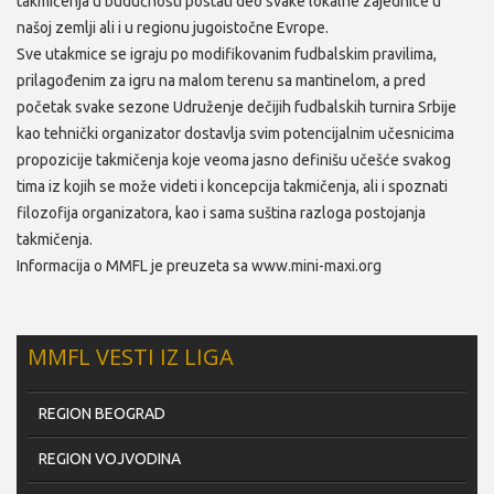
takmičenja u budućnosti postati deo svake lokalne zajednice u
našoj zemlji ali i u regionu jugoistočne Evrope.
Sve utakmice se igraju po modifikovanim fudbalskim pravilima,
prilagođenim za igru na malom terenu sa mantinelom, a pred
početak svake sezone Udruženje dečijih fudbalskih turnira Srbije
kao tehnički organizator dostavlja svim potencijalnim učesnicima
propozicije takmičenja koje veoma jasno definišu učešće svakog
tima iz kojih se može videti i koncepcija takmičenja, ali i spoznati
filozofija organizatora, kao i sama suština razloga postojanja
takmičenja.
Informacija o MMFL je preuzeta sa www.mini-maxi.org
MMFL VESTI IZ LIGA
REGION BEOGRAD
REGION VOJVODINA