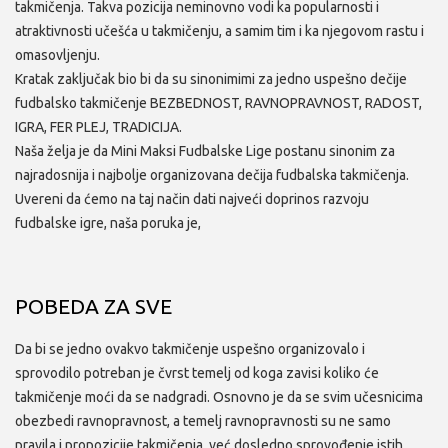
takmičenja. Takva pozicija neminovno vodi ka popularnosti i
atraktivnosti učešća u takmičenju, a samim tim i ka njegovom rastu i
omasovljenju.
Kratak zaključak bio bi da su sinonimimi za jedno uspešno dečije
fudbalsko takmičenje BEZBEDNOST, RAVNOPRAVNOST, RADOST,
IGRA, FER PLEJ, TRADICIJA.
Naša želja je da Mini Maksi Fudbalske Lige postanu sinonim za
najradosnija i najbolje organizovana dečija fudbalska takmičenja.
Uvereni da ćemo na taj način dati najveći doprinos razvoju
fudbalske igre, naša poruka je,
POBEDA ZA SVE
Da bi se jedno ovakvo takmičenje uspešno organizovalo i
sprovodilo potreban je čvrst temelj od koga zavisi koliko će
takmičenje moći da se nadgradi. Osnovno je da se svim učesnicima
obezbedi ravnopravnost, a temelj ravnopravnosti su ne samo
pravila i propozicije takmičenja, već dosledno sprovođenje istih.