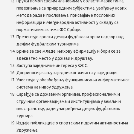
Пружа помоћ својим члановима у области маркетинга,
повезивања са привредним субјектима, увођењу нових
метода рада и пословања, присвајање пословних
информација и Међународна активност у складу са
нормативним актима ФС Србије.
Презентује српски дечији фудбала и врши надзор над
дечјим фудбалским турнирима.
Брине за све младе, њихову афирмацију и бори се за
адекватно место у држави и друштву.
Заступа заједничке интереса у ФСС.
Доприноси јачању заједничког живота у заједници.
Учествује у обезбеђењу функционисања информативног
система на нивоу Удружења.
Сарађује са државним органима, професионалним и
стручним организацијама и институцијама у земљи и
иностранству, ради унапређења дечјих фудбалских
турнира.
Издаје публикације о спортским и другим активностима
Удружења.