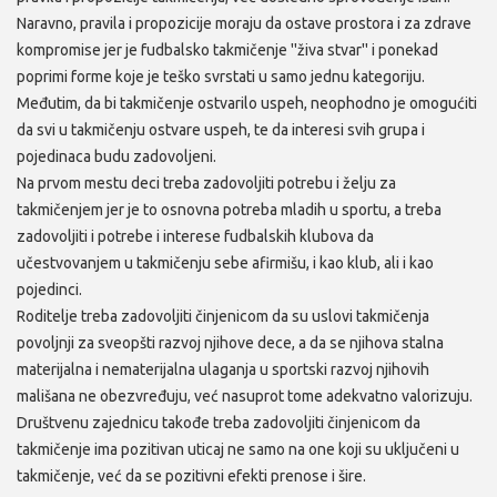
Naravno, pravila i propozicije moraju da ostave prostora i za zdrave
kompromise jer je fudbalsko takmičenje ''živa stvar'' i ponekad
poprimi forme koje je teško svrstati u samo jednu kategoriju.
Međutim, da bi takmičenje ostvarilo uspeh, neophodno je omogućiti
da svi u takmičenju ostvare uspeh, te da interesi svih grupa i
pojedinaca budu zadovoljeni.
Na prvom mestu deci treba zadovoljiti potrebu i želju za
takmičenjem jer je to osnovna potreba mladih u sportu, a treba
zadovoljiti i potrebe i interese fudbalskih klubova da
učestvovanjem u takmičenju sebe afirmišu, i kao klub, ali i kao
pojedinci.
Roditelje treba zadovoljiti činjenicom da su uslovi takmičenja
povoljnji za sveopšti razvoj njihove dece, a da se njihova stalna
materijalna i nematerijalna ulaganja u sportski razvoj njihovih
mališana ne obezvređuju, već nasuprot tome adekvatno valorizuju.
Društvenu zajednicu takođe treba zadovoljiti činjenicom da
takmičenje ima pozitivan uticaj ne samo na one koji su uključeni u
takmičenje, već da se pozitivni efekti prenose i šire.