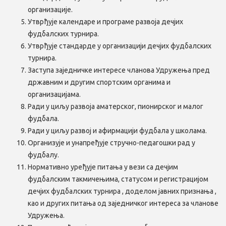
организације.
Утврђује календаре и програме развоја дечјих
фудбалских турнира.
Утврђује стандарде у организацији дечјих фудбалских
турнира.
Заступа заједничке интересе чланова Удружења пред
државним и другим спортским органима и
организацијама.
Ради у циљу развоја аматерског, пионирског и малог
фудбала.
Ради у циљу развој и афирмацији фудбала у школама.
Организује и унапређује стручно-педагошки рад у
фудбалу.
Нормативно уређује питања у вези са дечјим
фудбалским такмичењима, статусом и регистрацијом
дечјих фудбалских турнира , доделом јавних признања ,
као и других питања од заједничког интереса за чланове
Удружења.