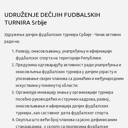
UDRUŽENJE DEČIJIH FUDBALSKIH
TURNIRA Srbije
Удружење дечјих фудбалских турнира Србије - Чачак активно
ради на:
Развоју, омасовљавању, унапређењу и афирмацији
фудбалског спорта на територији Републике.
Предузима одговарајућу активност ради унапређења и
омасовљења фудбалских турнира у дечјем узрасту и
упознавање својих чланова са домаћим и међународним
искуствима у поменутој области.
Организује иновацију знања у организацији турнира
посебно руководећих и стручних кадрова, развој ,
омасовљавање и афирмација дечјих фудбалских
турнира , као саставног дела фудбалског спорта.
Окупља што већи број чланова са јасно дефинисаним
стандардима , у склопу са прописима фудбалске