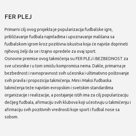
FER PLEJ
Primarni cilj ovog projekta je popularizacija fudbalske igre,
približavanje fudbala najmlađima i upoznavanje mališana sa
fudbalskom igrom kroz pozitivna iskustva koja će najviše doprineti
njihovoj želji da se i trajno opredele za ovaj sport.
Osnovne premise ovog takmičenja su FER PLEJ i BEZBEDNOST za
sve učesnike i u tom smislu kompromisa nema. Dakle, primarna je
bezbednost i ravnopravnost svih učesnika i ultimativno poštovanje
svih pravila i propozicija takmičenja. Mini i Maksi fudbaska
takmičenja teže najvišim evropskim i svetskim standardima
organizacije i realizacije, a postajanje istih ima za cilj popularizaciju
dečijeg fudbala, afirmaciju svih klubova koji učestvuju u takmičenju i
afirmaciju svih pozitivnih vrednosti koje sport i fudbal nose sa
sobom.