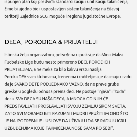
ispunjen plan koji predviđa standardizaciju i unifikaciju takmičenja,
čime bi ujedno bio i uspostavljen sistem takmičenja na čitavoj
teritoriji Zajednice SCG, moguće i regionu jugoistočne Evrope.
DECA, PORODICA & PRIJATELJI
Istinska želja organizatora, potvrđena u praksi je da Mini i Maksi
Fudbalske Lige budu mesto primereno DECI, PORODICI I
PRIJATELJIMA, a ne meka za bilo kakvu vrstu nasilja.
Poruka DFA svim klubovima, trenerima i roditeljima je da imaju u vidu
da je SVAKO DETE PODJEDNAKO VAŽNO, da ne prave grube
greške u pogledu odnosa prema deci. Ne postoje ''njaša'' i ''tuđa''
deca. SVA DECA SU NAŠA DECA, A MNOGA OD NJIH ĆE
PREDSTAVLJATI I PROSLAVLJATI SVOJU ZEMLJU ŠIROM SVETA.
ZATO SVI MORAMO BITI RAZUMNI I MUDRI I PRUŽITI IM ONO ŠTO
JE NAJPOTREBNIJE - USLOVE DA UŽIVAJU I DA SE RADUJU IGRI I
UZBUĐENJIMA KOJE TAKMIČENJA NOSE SAMA PO SEBI''.