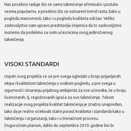
Nas posebno raduje što se samo takmičenje afirmisalo i postalo
veoma popularno, a posebno što se ostvareni trend rasta, kako u
pogledu masovnosti, tako i u pogledu kvaliteta održao. Veliko
zadovoljstvo nam upravo predstavlja činjenica da to zadovoljstvo
možemo da podelimo sa svim učesnicima ovog jedinstvenog
takmičenja.
VISOKI STANDARDI
Uspeh ovog projekta će se pre svega ogledati u broju prijavljenih
ekipa i kvalitetom takmičenja u svakom pogledu, a pre svega u
sigurnosti i stvaranju prijatnog ambijenta za sve učesnike, te u broju
licenciranih, tj. registrovanih igrača za ovo takmičenje. Tokom
realizacije ovog projekta kvalitet takmičenja je znatno unapređen,
tako da je realno očekivati stalni porast kvaliteta i standarda kako u
takmičenju i organizaciji, tako i u trenažnom procesu.
Dugoročnim planom, dakle do septembra 2010. godine bio bi