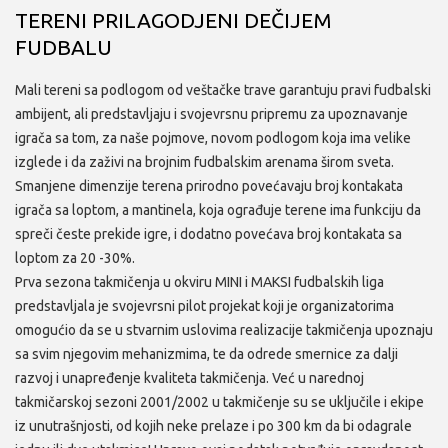
TERENI PRILAGODJENI DEČIJEM
FUDBALU
Mali tereni sa podlogom od veštačke trave garantuju pravi fudbalski
ambijent, ali predstavljaju i svojevrsnu pripremu za upoznavanje
igrača sa tom, za naše pojmove, novom podlogom koja ima velike
izglede i da zaživi na brojnim fudbalskim arenama širom sveta.
Smanjene dimenzije terena prirodno povećavaju broj kontakata
igrača sa loptom, a mantinela, koja ograđuje terene ima funkciju da
spreči česte prekide igre, i dodatno povećava broj kontakata sa
loptom za 20 -30%.
Prva sezona takmičenja u okviru MINI i MAKSI fudbalskih liga
predstavljala je svojevrsni pilot projekat koji je organizatorima
omogućio da se u stvarnim uslovima realizacije takmičenja upoznaju
sa svim njegovim mehanizmima, te da odrede smernice za dalji
razvoj i unapređenje kvaliteta takmičenja. Već u narednoj
takmičarskoj sezoni 2001/2002 u takmičenje su se uključile i ekipe
iz unutrašnjosti, od kojih neke prelaze i po 300 km da bi odagrale