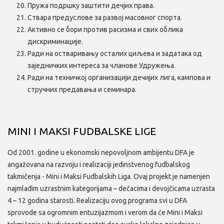
Пружа подршку заштити дечјих права.
Ствара предуслове за развој масовног спорта.
Активно се бори против расизма и свих облика
дискриминације.
Ради на остваривању осталих циљева и задатака од
заједничких интереса за чланове Удружења.
Ради на техничкој организацији дечијих лига, кампова и
стручних предавања и семинара.
MINI I MAKSI FUDBALSKE LIGE
Od 2001. godine u ekonomski nepovoljnom ambijentu DFA je
angažovana na razvoju i realizaciji jedinstvenog fudbalskog
takmičenja - Mini i Maksi Fudbalskih Liga. Ovaj projekt je namenjen
najmlađim uzrastnim kategorijama – dečacima i devojčicama uzrasta
4 – 12 godina starosti. Realizaciju ovog programa svi u DFA
sprovode sa ogromnim entuzijazmom i verom da će Mini i Maksi