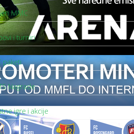
neri MMC
vi i turniri
paketi
S Nagrade
ne igre i akcije