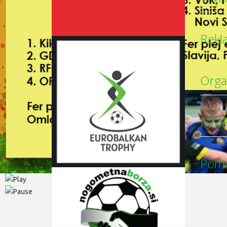
Rekl
Organ
MMFL
Pom