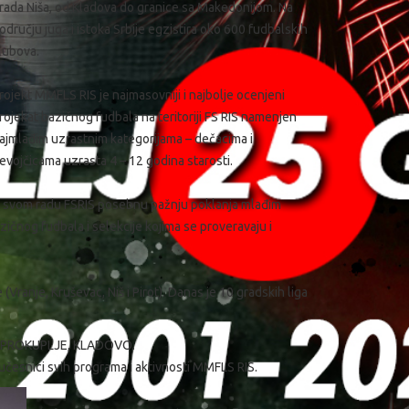
rada Niša, od Кladova do granice sa Makedonijom. Na
odručju juga i istoka Srbije egzistira oko 600 fudbalskih
lubova.
rojekt MMFLS RIS je najmasovniji i najbolje ocenjeni
rojekat bazičnog fudbala na teritoriji FS RIS namenjen
ajmlađim uzrastnim kategorijama – dečacima i
evojčicama uzrasta 4 – 12 godina starosti.
 svom radu FSRIS posebnu pažnju poklanja mlađim
ičnog fudbala i selekcije kojima se proveravaju i
(Vranje, Kruševac, Niš i Pirot). Danas je 10 gradskih liga
, PROКUPLJE, КLADOVO.
česnici svih programa i aktivnosti MMFLS RIS.