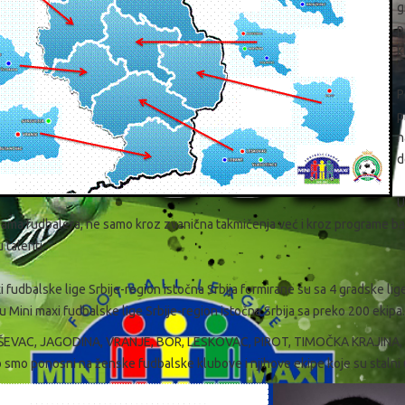
g
p
k
P
p
n
d
U
jama fudbalera, ne samo kroz zvanična takmičenja već i kroz programe baz
 talenti.
 fudbalske lige Srbije-region istočna Srbija formirane su sa 4 gradske lige 
u Mini maxi fudbalske lige Srbije-region istočna Srbija sa preko 200 ekipa.
UŠEVAC, JAGODINA, VRANJE, BOR, LESКOVAC, PIROT, TIMOČКA КRAJINA
smo ponosni na ženske fudbalske klubove i njihove ekipe koje su stalni u