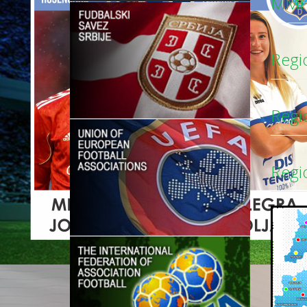
MMF
Regi
Regi
Regio