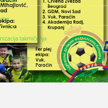
ame
izacija takmičenja
 Devojčice
oć