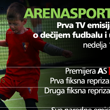
ro
predjenja izgleda i tehničke funkcionalnosti ova strana još nije dostupna
 razumevanju.
gust 2017
TS
C