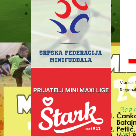
Vladica T
Regional
Regi
Video