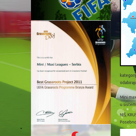
kategori
odabiraju
Mini maxi
u sistem
NIŠ, КR
Posebno 