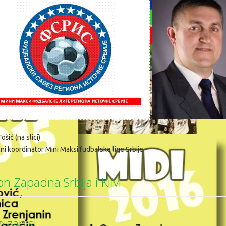
ošić (na slici)
ni koordinator Mini Maksi fudbalske lige Srbije
on Zapadna Srbija i KiM
 zapisi