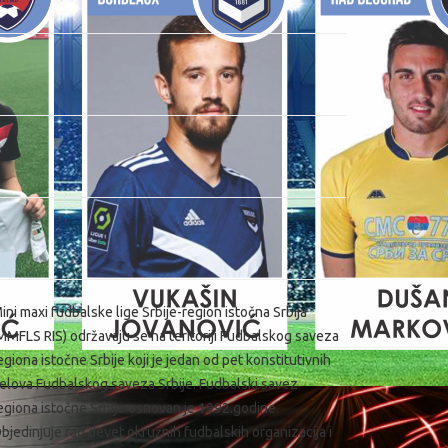
ini maxi fudbalske lige Srbije-region istočna Srbija
MMFLS RIS) održavaju se na teritoriji Fudbalskog saveza
egiona istočne Srbije koji je jedan od pet konstitutivnih
elova Fudbalskog saveza Srbije. Fudbalski savez
egiona istočne Srbije osnovan je 1992.godine.
bjedinjuje rad devet okružnih fudbalskih organizacija i