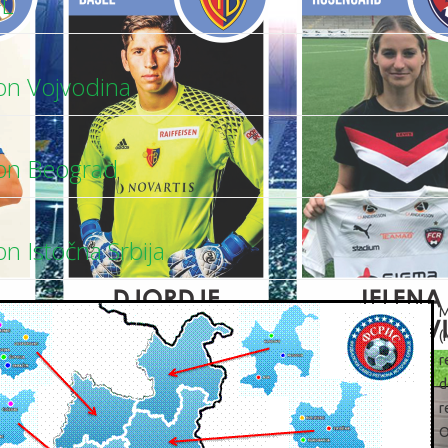
L
on Vojvodina
on Beograd
n Istočna Srbija
M
(
r
d
r
O