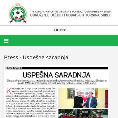
LOGIN
Press - Uspešna saradnja
Upamti me
PRIJAVA
Zaboravili ste korisničko ime?
Zaboravili ste lozinku?