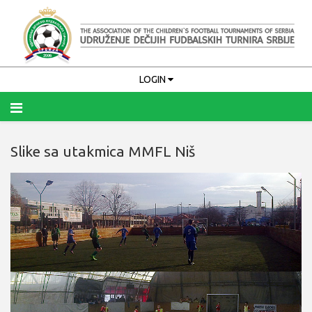
LOGIN
Slike sa utakmica MMFL Niš
Upamti me
PRIJAVA
Zaboravili ste korisničko ime?
Zaboravili ste lozinku?