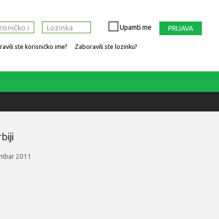
Upamti me
PRIJAVA
avili ste korisničko ime?
Zaboravili ste lozinku?
biji
mbar 2011