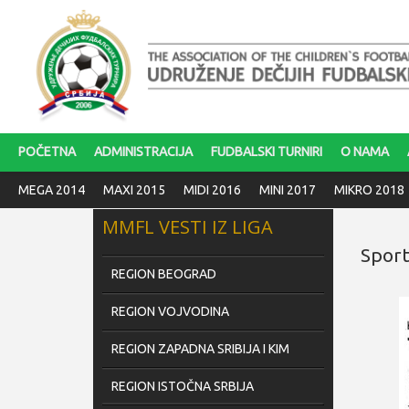
POČETNA
ADMINISTRACIJA
FUDBALSKI TURNIRI
O NAMA
MEGA 2014
MAXI 2015
MIDI 2016
MINI 2017
MIKRO 2018
MMFL VESTI IZ LIGA
Sports
REGION BEOGRAD
REGION VOJVODINA
REGION ZAPADNA SRIBIJA I KIM
REGION ISTOČNA SRBIJA