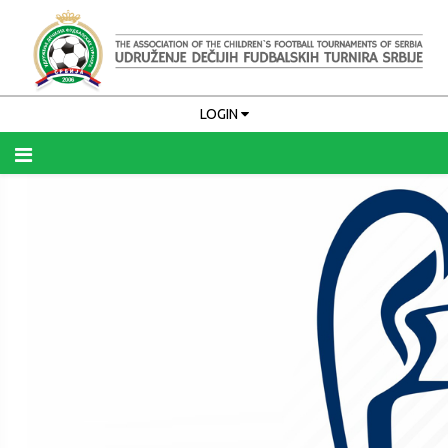
LOGIN
Upamti me
PRIJAVA
Zaboravili ste korisničko ime?
Zaboravili ste lozinku?