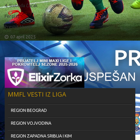
4. Sloboda Čačak
Fer plej:
Prestiž, Vranje
07 april 2025
MMFL VESTI IZ LIGA
REGION BEOGRAD
REGION VOJVODINA
REGION ZAPADNA SRIBIJA I KIM