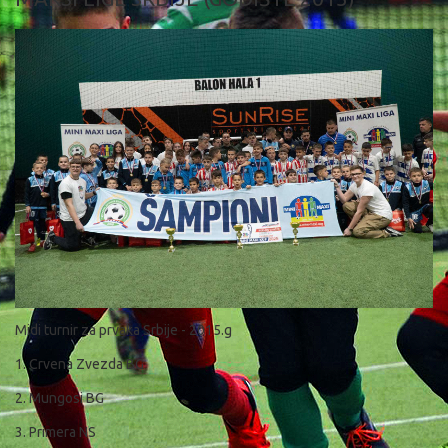
Midi turnir za prvaka Srbije - 2015.g
1. Crvena Zvezda BG
2. Mungosi BG
3. Primera NS