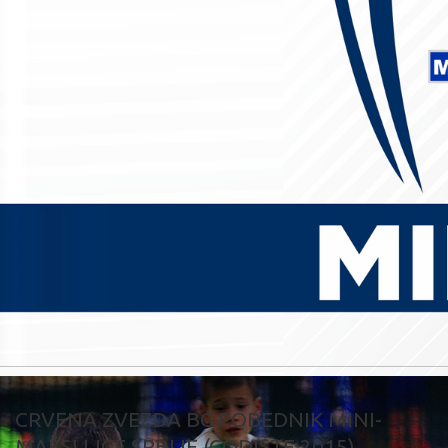
CRVENA ZVEZDA BG POBEDNIK MINI-
MAKSI LIGE SRBIJE (GODIŠTE 2015)