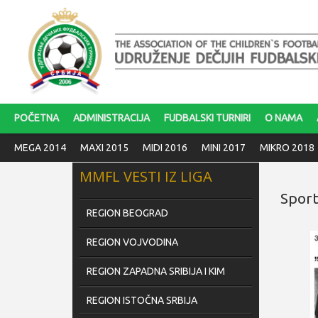
POČETNA
ADMINISTRACIJA
FUDBALSKI TURNIRI
O NAMA
MEGA 2014
MAXI 2015
MIDI 2016
MINI 2017
MIKRO 2018
MMFL VESTI IZ LIGA
Sport
REGION BEOGRAD
REGION VOJVODINA
REGION ZAPADNA SRIBIJA I KIM
REGION ISTOČNA SRBIJA