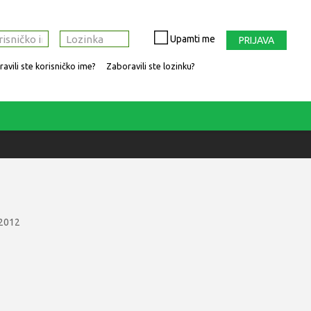
Upamti me
PRIJAVA
avili ste korisničko ime?
Zaboravili ste lozinku?
 2012