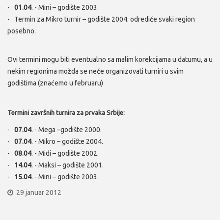
-
01.04
. - Mini – godište 2003.
- Termin za Mikro turnir – godište 2004. odrediće svaki region
posebno.
Ovi termini mogu biti eventualno sa malim korekcijama u datumu, a u
nekim regionima možda se neće organizovati turniri u svim
godištima (znaćemo u februaru)
Termini završnih turnira za prvaka Srbije:
-
07.04
. - Mega –godište 2000.
-
07.04
. - Mikro – godište 2004.
-
08.04
. - Midi – godište 2002.
-
14.04
. - Maksi – godište 2001.
-
15.04
. - Mini – godište 2003.
29 januar 2012