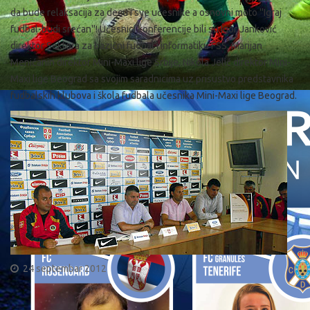
da bude relaksacija za decu i sve učesnike a osnovni moto ''Igraj
fudbal-budi srećan''! Učesnici konferencije bili su Igor Janković
direktor Sektora za bazični fudbal i informatiku FSS, Marijan
Menićanin direktor Mini-Maxi lige Srbije, Nikola Jelić direktor Mini-
Maxi lige Beograd sa svojim saradnicima uz prisustvo predstavnika
fudbalskih klubova i škola fudbala učesnika Mini-Maxi lige Beograd.
24 septembar 2012