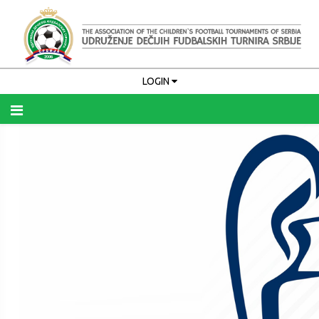
LOGIN
Upamti me
PRIJAVA
Zaboravili ste korisničko ime?
Zaboravili ste lozinku?