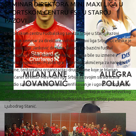
SEMINAR DIREKTORA MINI MAXI LIGA U
SPORTSKOM CENTRU FSS U STAROJ
PAZOVI
U Sportskom centru Fudbalskog saveza Srbije u Staroj Pazovi
održan je seminar za direktore svih Mini-Maxi liga Srbije. Učesnike je
pozdravio Igor Janković direktor Sektora za bazični fudbal
informatiku FSS. Na dnevnom redu seminara bile su izmene i
dopune Propozicija i Pravila igre, Kalendar takmičenja za narednu
sezone, teritorijalna organizacija i druge teme koje je Marijan
Menićanin direktor Mini-Maxi lige Srbije sa svojim saradnicima
obradio sa učesnicima seminara. Verifikovan je i ugovor sklopljen sa
VIP-om o podršci i saradnji sa Mini-Maxi ligom koji je u ime tehničkog
organizatora Udruženja dečijih fudbalskih turnira Srbije potpisao
Ljubodrag Stanić.