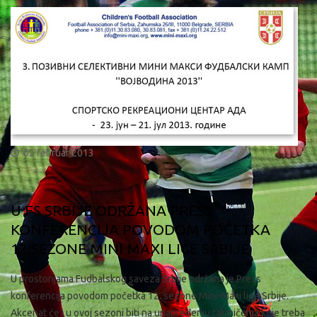
02 februar 2013
U FS SRBIJE ODRŽANA PRESS
KONFERENCIJA POVODOM POČETKA
12.SEZONE MINI MAXI LIGE SRBIJE
U prostorijama Fudbalskog saveza Srbije održana je Press
konferencija povodom početka 12. sezone Mini-Maxi lige Srbije.
Akcenat će i u ovoj sezoni biti na unapređenju takmičenja koje treba