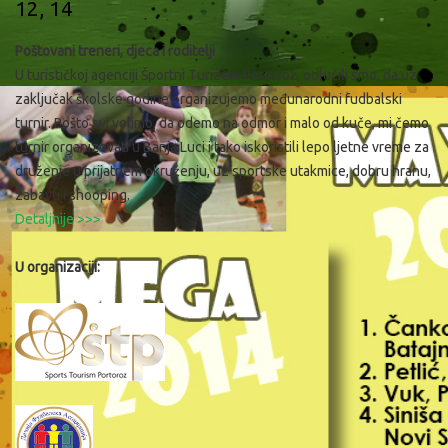
12, 14
Poštovani treneri, djeca i roditelji
U turističkoj agenciji Športni Turizem Portorož, odlučili smo, da uz
zaključak školske godine organizujemo međunarodni fudbalski
turnir. Pošto svi volimo, da odemo na odmor i malo od kuče, mi čemo
turnir organizovati u Banja Luci i tako iskoristili lepo ljetne vreme za
druženje u prijatnem okruženju, uz sportske utakmice, dobru hranu,
zabavu i shooping.
Detaljnije >>>
U organizaciji: